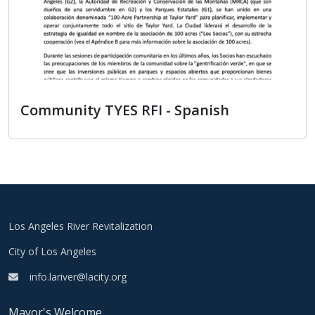
Community TYES RFI - Spanish
Community TYES RFI - Spanish
Los Angeles River Revitalization
City of Los Angeles
info.lariver@lacity.org
Mayor's Welcome