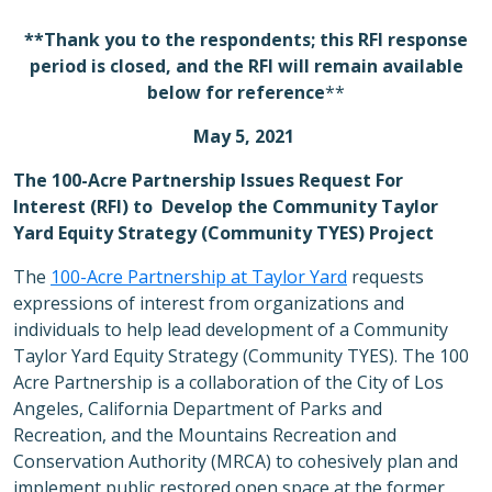
**Thank you to the respondents; this RFI response
period is closed, and the RFI will remain available
below for reference
**
May 5, 2021
The 100-Acre Partnership Issues Request For
Interest (RFI) to
Develop the Community Taylor
Yard Equity Strategy (Community TYES) Project
The
100-Acre Partnership at Taylor Yard
requests
expressions of interest from organizations and
individuals to help lead development of a Community
Taylo
r Yard Equity Strategy (Community TYES).
The 100
Acre Partnership i
s a collaboration of the City of Los
Angeles, California
Department of
P
arks
and
Recreation
, and the
Mountains Recreation and
Conservation Authority
(MRCA)
to
cohesively
plan and
implement public restored open space at the former