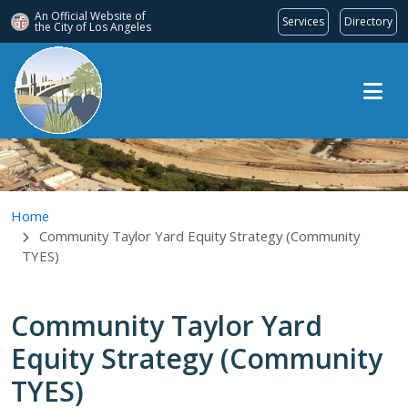
An Official Website of
Services
Directory
the City of
Los Angeles
Skip to main content
Home
Community Taylor Yard Equity Strategy (Community
TYES)
Community Taylor Yard
Equity Strategy (Community
TYES)